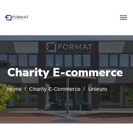
C
h
a
r
i
t
y
E
-
c
o
m
m
e
r
c
e
Home
Charity E-Commerce
Unieuro