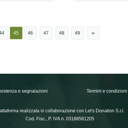
44
45
46
47
48
49
sistenza e segnalazioni
Termini e condizioni
attaforma realizzata in collaborazione con Let's Donation S.r.l.
Cod. Fisc., P. IVA n. 03188581205