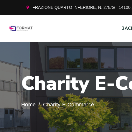
FRAZIONE QUARTO INFERIORE, N. 275/G - 14100, 
BAC
C
h
a
r
i
t
y
E
-
C
Home
Charity E-Commerce