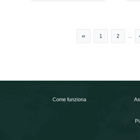
1
2
...
Come funziona
As
Pi