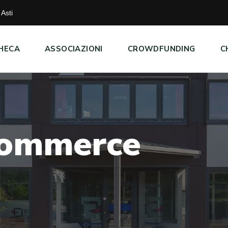
Asti
HECA
ASSOCIAZIONI
CROWDFUNDING
C
o
m
m
e
r
c
e