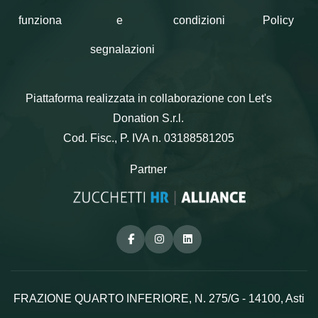
pagare un ordine ammissibile. Se il
funziona
e
condizioni
Policy
saldo dell'ordine supera il valore del
buono regalo, la differenza dovrà essere
segnalazioni
pagata con un altro metodo di
pagamento. Le Gift Card Abbonamenti.it
Piattaforma realizzata in collaborazione con Let's
sono utilizzabili entro la data di
Donation S.r.l.
scadenza indicata nel box in alto, sono
Cod. Fisc., P. IVA n. 03188581205
spendibili in più soluzioni e non sono
cumulabili. Le Gift Card non possono
Partner
essere rimborsate in contanti. Direct
Channel non è responsabile per lo
smarrimento, il furto, la distruzione o
Facebook
Instagram
Linkedin
l'uso non autorizzato dei buoni regalo.
Per consultare i Termini e Condizioni
d'uso collegarsi al seguente link:
FRAZIONE QUARTO INFERIORE, N. 275/G - 14100, Asti
www.abbonamenti.it/immagini/pdf/condizioni_buoni_