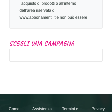
l'acquisto di prodotti o all'interno
dell’area riservata di
www.abbonamenti.it e non può essere
usata per comprare altri buoni regalo.
Per redimere la tua Gift Card ti
preghiamo di seguire i seguenti passi:
S
C
E
G
L
I
U
N
A
C
A
M
P
A
G
N
A
Visita il sito www.abbonamenti.it; Scegli
le riviste che desideri, aggiungile al
carrello e, al momento del riepilogo
dell'ordine inserisci il codice riportato sul
tuo buono regalo nel box “Hai un codice
promo?” e clicca su "Applica"; Inserisci
le tue credenziali o registrati su
abbonamenti.it per proseguire con
l'acquisto. Il saldo della tua Gift Card
viene utilizzato automaticamente per
Come
Assistenza
Termini e
Privacy