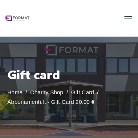
G
i
f
t
c
a
r
d
Home
Charity Shop
Gift Card
Abbonamenti.it - Gift Card 20,00 €