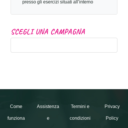
presso gli esercizi situati all’interno
dell’hotel ma non di proprietà o non
gestiti direttamente dall’hotel stesso. • La
Gift Card dovrà essere presentata al
S
C
E
G
L
I
U
N
A
C
A
M
P
A
G
N
A
check-in in hotel per saldare, totalmente
o parzialmente, il soggiorno. Il totale
dell’importo del soggiorno sarà scalato
dal valore caricato sulla Gift Card. • La
Gift Card non può essere utilizzata per
saldare servizi dell’hotel senza il
pernottamento. • Le Gift Card Best
Western sono cumulabili tra loro. • La
Gift Card può essere utilizzata
esclusivamente per prenotazioni
Come
Assistenza
Termini e
Privacy
effettuate su bestwestern.it, sui siti dei
funziona
e
condizioni
Policy
singoli hotel Best Western, attraverso il