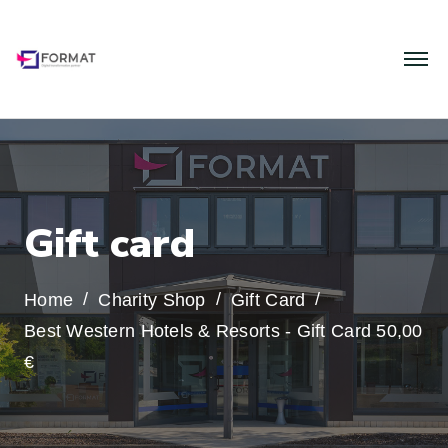
G
i
f
t
c
a
r
d
Home
Charity Shop
Gift Card
Best Western Hotels & Resorts - Gift Card 50,00
€