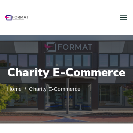
C
h
a
r
i
t
y
E
-
C
o
m
m
e
r
c
e
Home
Charity E-Commerce