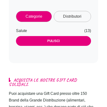
Categorie
Distributori
Salute
(13)
PULISCI
A
C
Q
U
I
S
T
A
L
E
N
O
S
T
R
E
G
I
F
T
C
A
R
D
S
O
L
I
D
A
L
I
.
Puoi acquistare una Gift Card presso oltre 150
Brand della Grande Distribuzione (alimentari,
benzina, viaggi, ecc..) che donano parte di ciò che