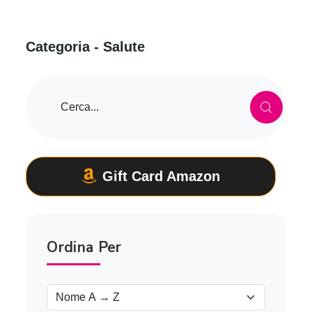
C
a
t
e
g
o
r
i
a
-
S
a
l
u
t
e
Gift Card Amazon
Ordina Per