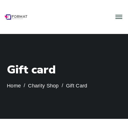
G
i
f
t
c
a
r
d
Home
Charity Shop
Gift Card