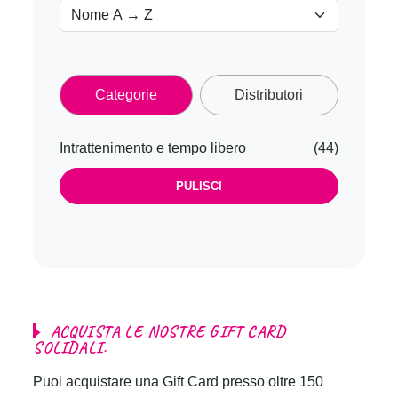
Categorie
Distributori
Intrattenimento e tempo libero
(44)
PULISCI
A
C
Q
U
I
S
T
A
L
E
N
O
S
T
R
E
G
I
F
T
C
A
R
D
S
O
L
I
D
A
L
I
.
Puoi acquistare una Gift Card presso oltre 150