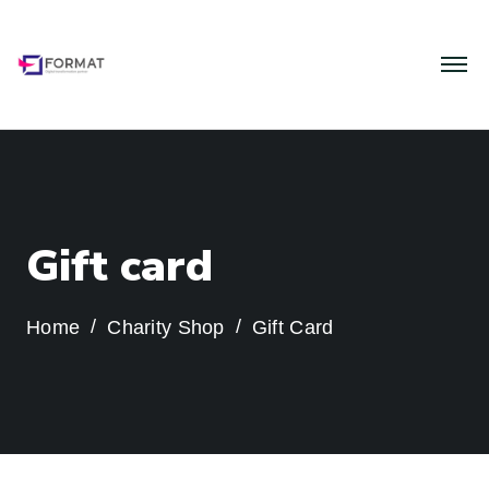
G
i
f
t
c
a
r
d
Home
Charity Shop
Gift Card