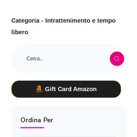
C
a
t
e
g
o
r
i
a
-
I
n
t
r
a
t
t
e
n
i
m
e
n
t
o
e
t
e
m
p
o
l
i
b
e
r
o
Gift Card Amazon
Ordina Per