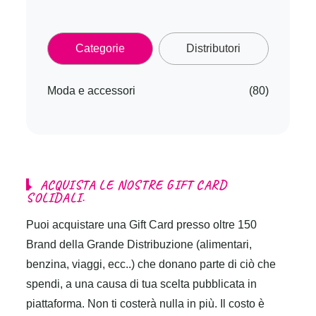
Categorie
Distributori
Moda e accessori
(80)
A
C
Q
U
I
S
T
A
L
E
N
O
S
T
R
E
G
I
F
T
C
A
R
D
S
O
L
I
D
A
L
I
.
Puoi acquistare una Gift Card presso oltre 150
Brand della Grande Distribuzione (alimentari,
benzina, viaggi, ecc..) che donano parte di ciò che
spendi, a una causa di tua scelta pubblicata in
piattaforma. Non ti costerà nulla in più. Il costo è