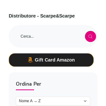
D
i
s
t
r
i
b
u
t
o
r
e
-
S
c
a
r
p
e
&
S
c
a
r
p
e
Gift Card Amazon
Ordina Per