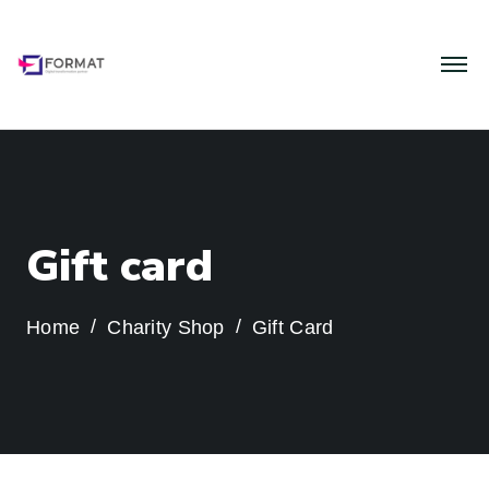
G
i
f
t
c
a
r
d
Home
Charity Shop
Gift Card