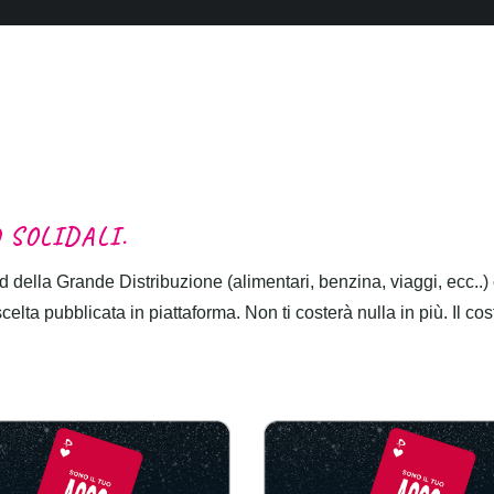
D
S
O
L
I
D
A
L
I
.
 della Grande Distribuzione (alimentari, benzina, viaggi, ecc..)
lta pubblicata in piattaforma. Non ti costerà nulla in più. Il cos