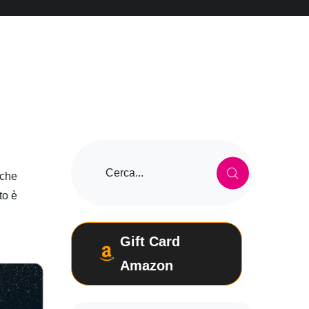
 che
to è
Gift Card
Amazon