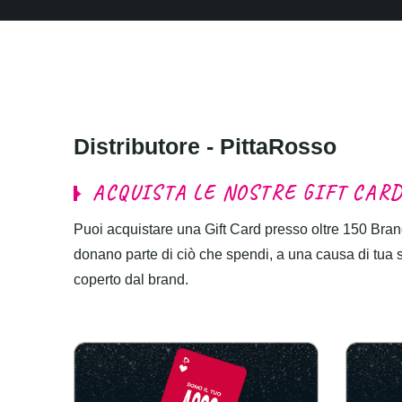
D
i
s
t
r
i
b
u
t
o
r
e
-
P
i
t
t
a
R
o
s
s
o
A
C
Q
U
I
S
T
A
L
E
N
O
S
T
R
E
G
I
F
T
C
A
R
Puoi acquistare una Gift Card presso oltre 150 Brand
donano parte di ciò che spendi, a una causa di tua sce
coperto dal brand.