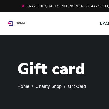
FRAZIONE QUARTO INFERIORE, N. 275/G - 14100, 
BAC
G
i
f
t
c
a
r
d
Home
Charity Shop
Gift Card