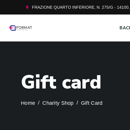
FRAZIONE QUARTO INFERIORE, N. 275/G - 14100, 
BAC
G
i
f
t
c
a
r
d
Home
Charity Shop
Gift Card