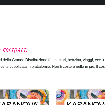
D
S
O
L
I
D
A
L
I
.
 della Grande Distribuzione (alimentari, benzina, viaggi, ecc..)
lta pubblicata in piattaforma. Non ti costerà nulla in più. Il cos