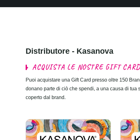
D
i
s
t
r
i
b
u
t
o
r
e
-
K
a
s
a
n
o
v
a
A
C
Q
U
I
S
T
A
L
E
N
O
S
T
R
E
G
I
F
T
C
A
R
Puoi acquistare una Gift Card presso oltre 150 Brand
donano parte di ciò che spendi, a una causa di tua sce
coperto dal brand.