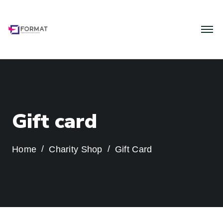
G
i
f
t
c
a
r
d
Home
Charity Shop
Gift Card