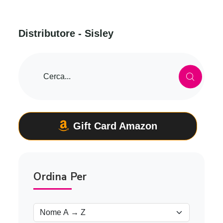
D
i
s
t
r
i
b
u
t
o
r
e
-
S
i
s
l
e
y
Gift Card Amazon
Ordina Per