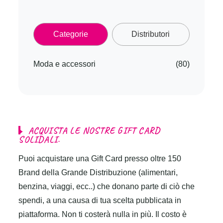
Categorie
Distributori
Moda e accessori
(80)
A
C
Q
U
I
S
T
A
L
E
N
O
S
T
R
E
G
I
F
T
C
A
R
D
S
O
L
I
D
A
L
I
.
Puoi acquistare una Gift Card presso oltre 150
Brand della Grande Distribuzione (alimentari,
benzina, viaggi, ecc..) che donano parte di ciò che
spendi, a una causa di tua scelta pubblicata in
piattaforma. Non ti costerà nulla in più. Il costo è