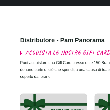
D
i
s
t
r
i
b
u
t
o
r
e
-
P
a
m
P
a
n
o
r
a
m
a
A
C
Q
U
I
S
T
A
L
E
N
O
S
T
R
E
G
I
F
T
C
A
R
Puoi acquistare una Gift Card presso oltre 150 Brand
donano parte di ciò che spendi, a una causa di tua sce
coperto dal brand.