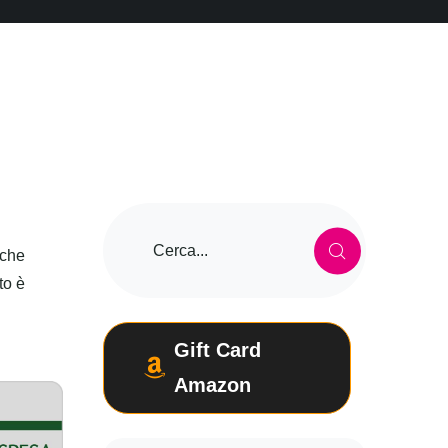
 che
to è
Gift Card
Amazon