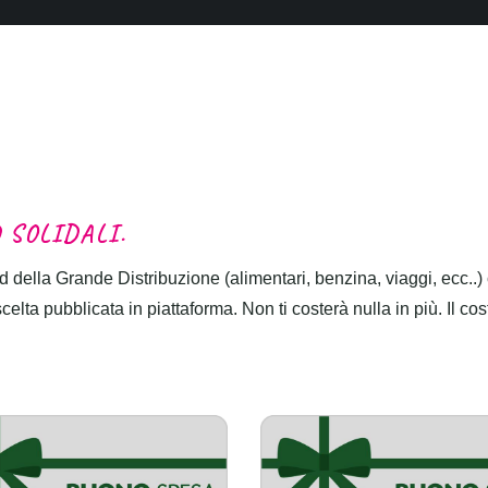
D
S
O
L
I
D
A
L
I
.
 della Grande Distribuzione (alimentari, benzina, viaggi, ecc..)
lta pubblicata in piattaforma. Non ti costerà nulla in più. Il cos